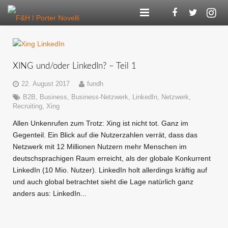
Agentur
Kompetenzen
XING und/oder LinkedIn? – Teil 1
Referenzen
22. August 2017
fundh
B2B
,
Business
,
Business-Netzwerk
,
LinkedIn
,
Netzwerk
,
F&H Digital
Recruiting
,
Xing
Allen Unkenrufen zum Trotz: Xing ist nicht tot. Ganz im
Blog
Gegenteil. Ein Blick auf die Nutzerzahlen verrät, dass das
Netzwerk mit 12 Millionen Nutzern mehr Menschen im
Karriere
deutschsprachigen Raum erreicht, als der globale Konkurrent
LinkedIn (10 Mio. Nutzer). LinkedIn holt allerdings kräftig auf
Kontakt
und auch global betrachtet sieht die Lage natürlich ganz
anders aus: LinkedIn...