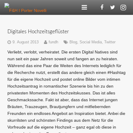
Agentur
Digitales Hochzeitsgeflüster
Kompetenzen
9. August 2013
fundh
Blog
,
Social Media
,
Twitter
Referenzen
Verliebt, verlobt, verheiratet. Die ersten Digital Natives sind
nun seit ein paar Jahren soweit und fangen an zu heiraten.
F&H Digital
Während das eine Paar die Weiten des Internets lediglich für
die Recherche nutzt, erstellt das andere gleich einen #Hashtag
Blog
für die eigene Hochzeit und postet online Bilder vom intimen
Hochzeitsantrag in romantischer Szenerie bis hin zu den
Karriere
privatesten Momenten des Hochzeitskusses. Das ist alles
Geschmackssache. Fakt ist aber, dass das Internet jungen
Kontakt
Bräuten, Trauzeugen, Brautjungfern und mitfiebernden
Freunden ein endloses Angebot an Inspiration bietet. Anbei die
skurrilsten und schönsten Findings aus dem Netz für die
Vorfreude auf die eigene Hochzeit – ganz egal ob diese in