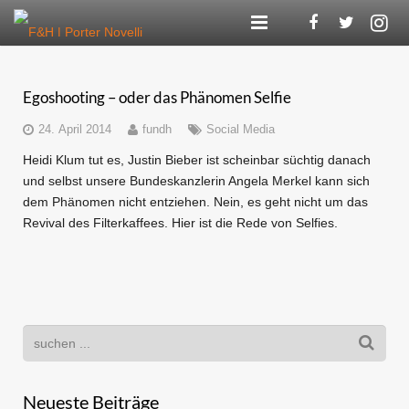
Agentur
Egoshooting – oder das Phänomen Selfie
Kompetenzen
24. April 2014
fundh
Social Media
Referenzen
Heidi Klum tut es, Justin Bieber ist scheinbar süchtig danach
und selbst unsere Bundeskanzlerin Angela Merkel kann sich
F&H Digital
dem Phänomen nicht entziehen. Nein, es geht nicht um das
Revival des Filterkaffees. Hier ist die Rede von Selfies.
Blog
Karriere
Kontakt
Neueste Beiträge