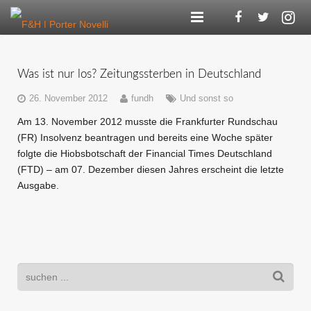
Agentur
Was ist nur los? Zeitungssterben in Deutschland
Kompetenzen
26. November 2012
fundh
Und sonst so
Referenzen
Am 13. November 2012 musste die Frankfurter Rundschau
(FR) Insolvenz beantragen und bereits eine Woche später
F&H Digital
folgte die Hiobsbotschaft der Financial Times Deutschland
(FTD) – am 07. Dezember diesen Jahres erscheint die letzte
Blog
Ausgabe.
Karriere
Kontakt