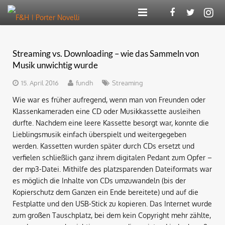
Agentur
Streaming vs. Downloading – wie das Sammeln von
Kompetenzen
Musik unwichtig wurde
Referenzen
15. April 2016
fundh
Streaming
Wie war es früher aufregend, wenn man von Freunden oder
F&H Digital
Klassenkameraden eine CD oder Musikkassette ausleihen
durfte. Nachdem eine leere Kassette besorgt war, konnte die
Blog
Lieblingsmusik einfach überspielt und weitergegeben
werden. Kassetten wurden später durch CDs ersetzt und
Karriere
verfielen schließlich ganz ihrem digitalen Pedant zum Opfer –
der mp3-Datei. Mithilfe des platzsparenden Dateiformats war
Kontakt
es möglich die Inhalte von CDs umzuwandeln (bis der
Kopierschutz dem Ganzen ein Ende bereitete) und auf die
Festplatte und den USB-Stick zu kopieren. Das Internet wurde
zum großen Tauschplatz, bei dem kein Copyright mehr zählte,