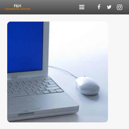
Agentur
Kompetenzen
Referenzen
F&H Digital
Blog
Karriere
Kontakt