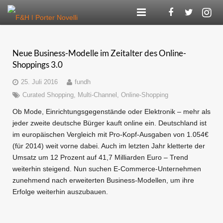
Agentur
Neue Business-Modelle im Zeitalter des Online-
Kompetenzen
Shoppings 3.0
Referenzen
25. Juli 2016
fundh
Curated Shopping
,
Multi-Channel
,
Online-Shopping
F&H Digital
Ob Mode, Einrichtungsgegenstände oder Elektronik – mehr als
jeder zweite deutsche Bürger kauft online ein. Deutschland ist
Blog
im europäischen Vergleich mit Pro-Kopf-Ausgaben von 1.054€
(für 2014) weit vorne dabei. Auch im letzten Jahr kletterte der
Karriere
Umsatz um 12 Prozent auf 41,7 Milliarden Euro – Trend
weiterhin steigend. Nun suchen E-Commerce-Unternehmen
Kontakt
zunehmend nach erweiterten Business-Modellen, um ihre
Erfolge weiterhin auszubauen.